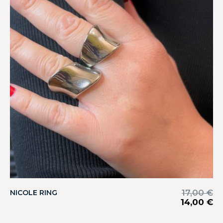
17,00
€
NICOLE RING
14,00
€