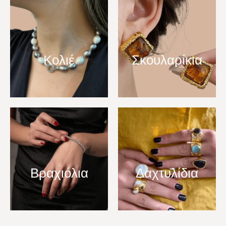
Κολιέ
Σκουλαρίκια
Βραχιόλια
Δαχτυλίδια